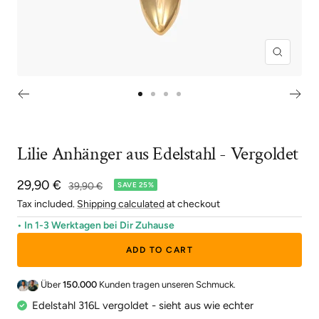
Zoom
Go
Go
Go
Go
to
to
to
to
slide
slide
slide
slide
Lilie Anhänger aus Edelstahl - Vergoldet
1
2
3
4
Sale
29,90 €
Regular
39,90 €
SAVE 25%
price
price
Tax included.
Shipping calculated
at checkout
• In 1-3 Werktagen bei Dir Zuhause
ADD TO CART
Über
150.000
Kunden tragen unseren Schmuck.
Edelstahl 316L vergoldet - sieht aus wie echter