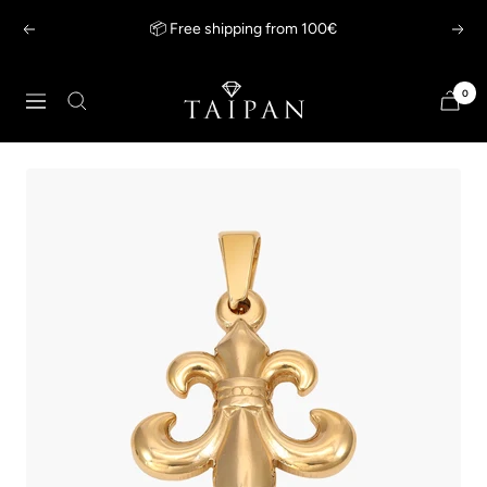
Skip
📦 Free shipping from 100€
Previous
Next
to
content
Taipan
0
Navigation
Schmuck