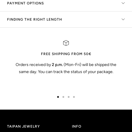
PAYMENT OPTIONS
FINDING THE RIGHT LENGTH
FREE SHIPPING FROM 50€
Orders received by
2 p.m.
(Mon-Fri) will be shipped the
same day. You can track the status of your package.
Go
Go
Go
Go
to
to
to
to
slide
slide
slide
slide
1
2
3
4
TAIPAN JEWELRY
INFO