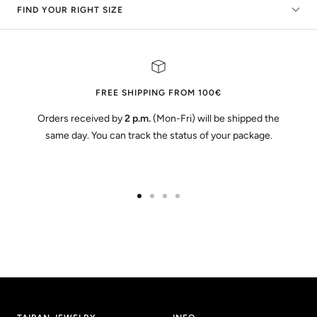
FIND YOUR RIGHT SIZE
FREE SHIPPING FROM 100€
Orders received by
2 p.m.
(Mon-Fri) will be shipped the
same day. You can track the status of your package.
Go
Go
Go
Go
to
to
to
to
slide
slide
slide
slide
1
2
3
4