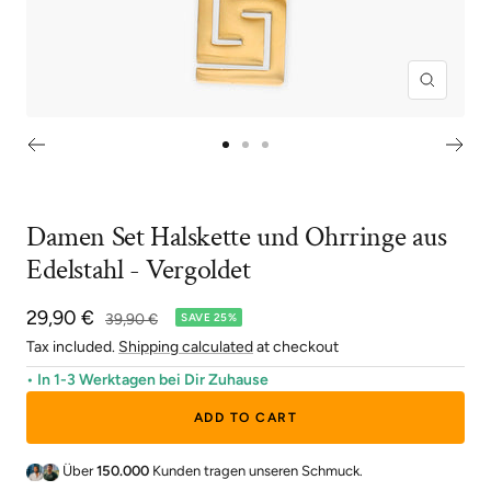
Zoom
Go
Go
Go
to
to
to
slide
slide
slide
Damen Set Halskette und Ohrringe aus
1
2
3
Edelstahl - Vergoldet
Sale
29,90 €
Regular
39,90 €
SAVE 25%
price
price
Tax included.
Shipping calculated
at checkout
• In 1-3 Werktagen bei Dir Zuhause
ADD TO CART
Über
150.000
Kunden tragen unseren Schmuck.