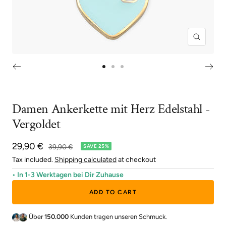
Zoom
Go
Go
Go
to
to
to
slide
slide
slide
Damen Ankerkette mit Herz Edelstahl -
1
2
3
Vergoldet
Sale
29,90 €
Regular
39,90 €
SAVE 25%
price
price
Tax included.
Shipping calculated
at checkout
• In 1-3 Werktagen bei Dir Zuhause
ADD TO CART
Über
150.000
Kunden tragen unseren Schmuck.