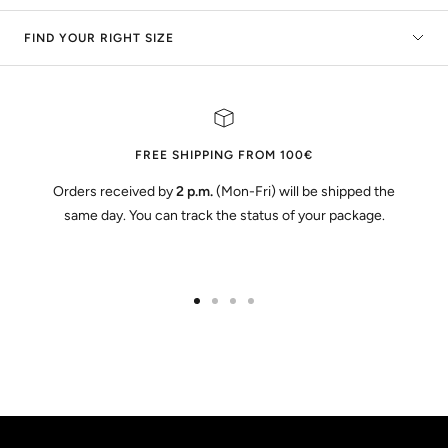
FIND YOUR RIGHT SIZE
FREE SHIPPING FROM 100€
Orders received by
2 p.m.
(Mon-Fri) will be shipped the
same day. You can track the status of your package.
Go
Go
Go
Go
to
to
to
to
slide
slide
slide
slide
1
2
3
4