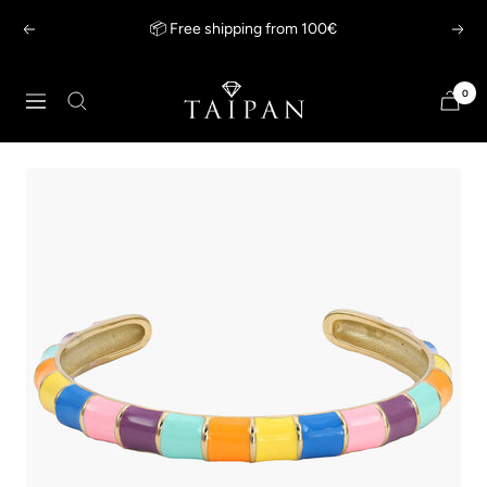
Skip
📦 Free shipping from 100€
Previous
Next
to
content
Taipan
0
Navigation
Schmuck