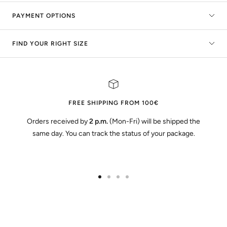
PAYMENT OPTIONS
FIND YOUR RIGHT SIZE
FREE SHIPPING FROM 100€
Orders received by
2 p.m.
(Mon-Fri) will be shipped the
same day. You can track the status of your package.
Go
Go
Go
Go
to
to
to
to
slide
slide
slide
slide
1
2
3
4