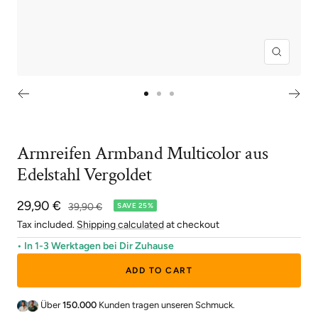
Zoom
Go
Go
Go
to
to
to
slide
slide
slide
Armreifen Armband Multicolor aus
1
2
3
Edelstahl Vergoldet
Sale
29,90 €
Regular
39,90 €
SAVE 25%
price
price
Tax included.
Shipping calculated
at checkout
• In 1-3 Werktagen bei Dir Zuhause
ADD TO CART
Über
150.000
Kunden tragen unseren Schmuck.